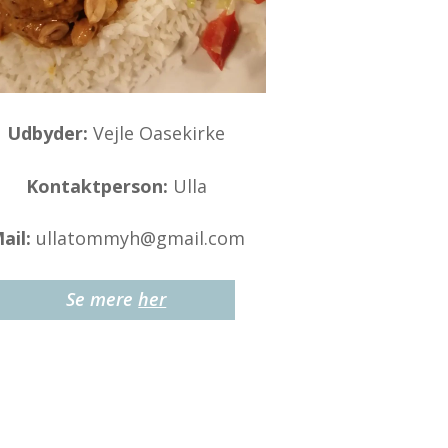
Udbyder:
Vejle Oasekirke
Kontaktperson:
Ulla
ail:
ullatommyh@gmail.com
Se mere
her